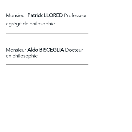
Monsieur
Patrick LLORED
Professeur
agrégé de philosophie
Monsieur
Aldo BISCEGLIA
Docteur
en philosophie
Nous contacter
E-mail :
cphilrhone25@gmail.com
Téléphone :
06 75 17 27 35
Retrouvez-nous sur
Nos partenaires